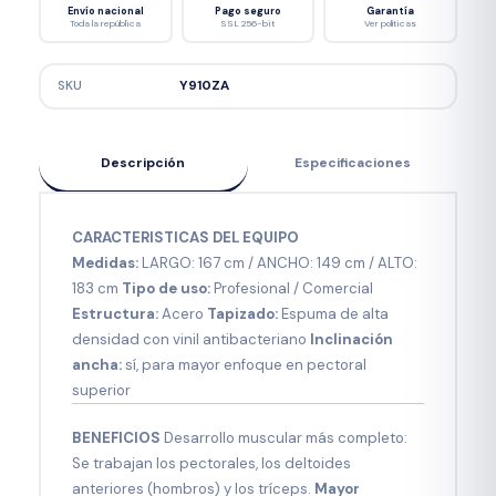
Envío nacional
Pago seguro
Garantía
Toda la república
SSL 256-bit
Ver políticas
SKU
Y910ZA
Descripción
Especificaciones
CARACTERISTICAS DEL EQUIPO
Medidas:
LARGO: 167 cm / ANCHO: 149 cm / ALTO:
183 cm
Tipo de uso:
Profesional / Comercial
Estructura:
Acero
Tapizado:
Espuma de alta
densidad con vinil antibacteriano
Inclinación
ancha:
sí, para mayor enfoque en pectoral
superior
BENEFICIOS
Desarrollo muscular más completo:
Se trabajan los pectorales, los deltoides
anteriores (hombros) y los tríceps.
Mayor