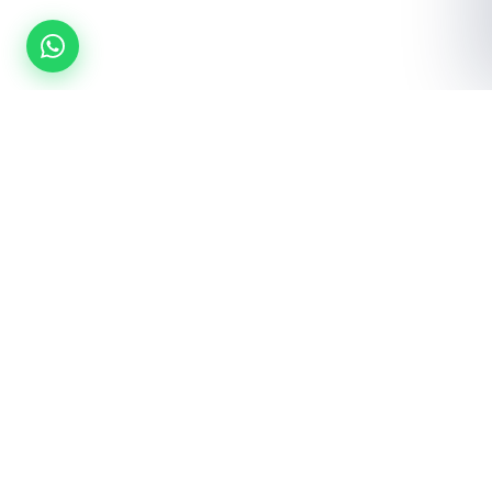
¿Listo para equipar tu gimnasio?
Cotización gratuita · Envío a toda la república · Instalación incluida
Cotizar por WhatsApp
Ver catálogo →