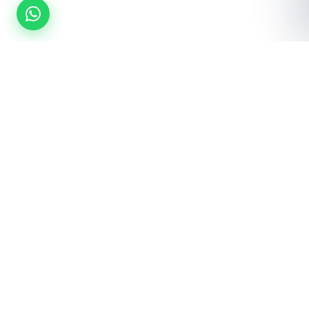
¿Listo para equipar tu gimnasio?
Cotización gratuita · Envío a toda la república · Instalación incluida
Cotizar por WhatsApp
Ver catálogo →