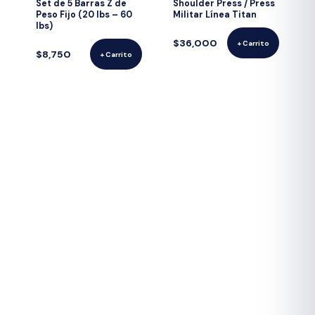
Set de 5 Barras Z de
Shoulder Press / Press
Peso Fijo (20 lbs – 60
Militar Línea Titan
lbs)
$36,000
+ Carrito
$8,750
+ Carrito