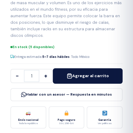
de masa muscular y volumen. Es uno de los ejercicios más
utilizados en el mundo fitness, por su eficacia para
aumentar fuerza. Este equipo permite colocar la barra en
dos posiciones, lo que disminuye el riesgo de caías,
también incluye racks en su estructura para almacenar
discos olímpicos.
En stock (5 disponibles)
Entrega estimada:
5–7 días hábiles
· Todo México
−
+
Agregar al carrito
Hablar con un asesor — Respuesta en minutos
Envío nacional
Pago seguro
Garantía
Toda la república
SSL 256-bit
Ver políticas