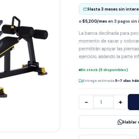
Línea Tek
Hasta
3 meses sin inter
o
$5,200/mes
en 3 pagos sin 
La banca declinada para pech
momento de sacar y colocar l
permitirán apoyar las pierna
ejercicio, aislando la parte i
En stock (5 disponibles)
Entrega estimada:
5–7 días háb
−
+
Hablar 