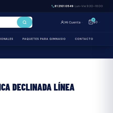
Línea
81 2101 0549
· Lun–Vie 9:30–18:00
Titan
cantidad
0
$0
Mi Cuenta
IONALES
PAQUETES PARA GIMNASIO
CONTACTO
ICA DECLINADA LÍNEA
Línea Titan
Línea LV
Bancas