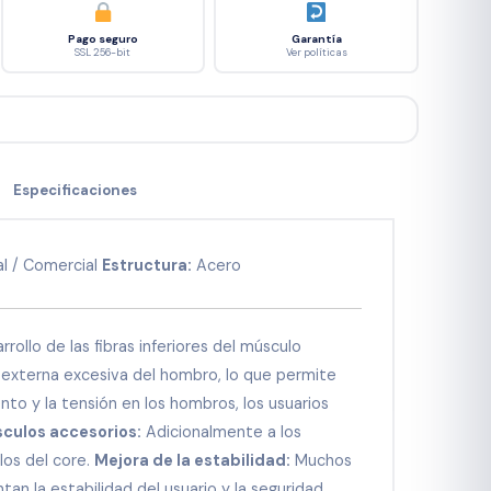
Pago seguro
Garantía
SSL 256-bit
Ver políticas
Especificaciones
l / Comercial
Estructura:
Acero
rrollo de las fibras inferiores del músculo
n externa excesiva del hombro, lo que permite
nto y la tensión en los hombros, los usuarios
culos accesorios:
Adicionalmente a los
los del core.
Mejora de la estabilidad:
Muchos
an la estabilidad del usuario y la seguridad