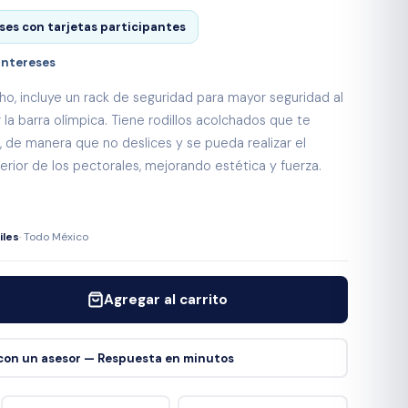
eses
con tarjetas participantes
intereses
o, incluye un rack de seguridad para mayor seguridad al
a barra olímpica. Tiene rodillos acolchados que te
s, de manera que no deslices y se pueda realizar el
nferior de los pectorales, mejorando estética y fuerza.
iles
· Todo México
Agregar al carrito
con un asesor — Respuesta en minutos