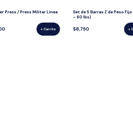
r Press / Press Militar Línea
Set de 5 Barras Z de Peso Fijo
– 60 lbs)
00
$8,750
+ Carrito
+ 