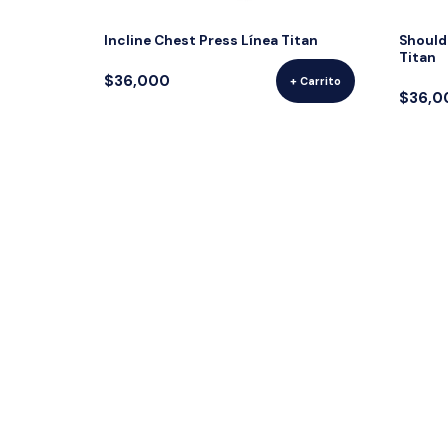
Incline Chest Press Línea Titan
Shoulde
Titan
$36,000
+ Carrito
$36,0