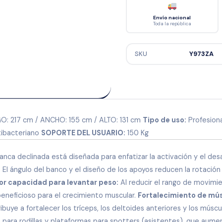
Envío nacional
Toda la república
SKU
Y973ZA
O: 217 cm / ANCHO: 155 cm / ALTO: 131 cm
Tipo de uso:
Profesiona
tibacteriano
SOPORTE DEL USUARIO:
150 Kg
banca declinada está diseñada para enfatizar la activación y el desa
:
El ángulo del banco y el diseño de los apoyos reducen la rotació
r capacidad para levantar peso:
Al reducir el rango de movimie
eneficioso para el crecimiento muscular.
Fortalecimiento de mús
ibuye a fortalecer los tríceps, los deltoides anteriores y los múscu
ara rodillas y plataformas para spotters (asistentes), que aument