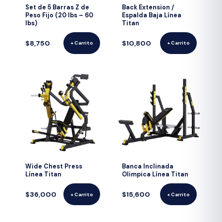
Set de 5 Barras Z de
Back Extension /
Peso Fijo (20 lbs – 60
Espalda Baja Línea
lbs)
Titan
$8,750
$10,800
+ Carrito
+ Carrito
Wide Chest Press
Banca Inclinada
Línea Titan
Olimpica Línea Titan
$36,000
$15,600
+ Carrito
+ Carrito