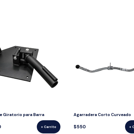
e Giratorio para Barra
Agarradera Corto Curveado
0
$550
+ Carrito
+ 