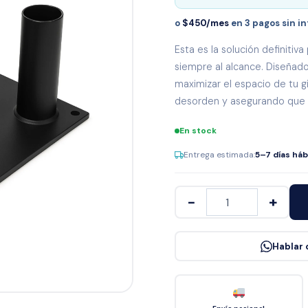
Línea Tek
o
$450/mes
en 3 pagos sin i
Esta es la solución definiti
siempre al alcance. Diseñado
maximizar el espacio de tu g
desorden y asegurando que c
En stock
Entrega estimada:
5–7 días háb
−
+
Hablar 