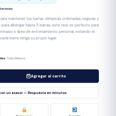
ntereses
va para mantener tus barras olímpicas ordenadas, seguras y
 para albergar hasta 5 barras, este rack es perfecto para
imnasio o área de entrenamiento personal, evitando el
ada barra tenga su propio lugar.
iles
· Todo México
Agregar al carrito
con un asesor — Respuesta en minutos