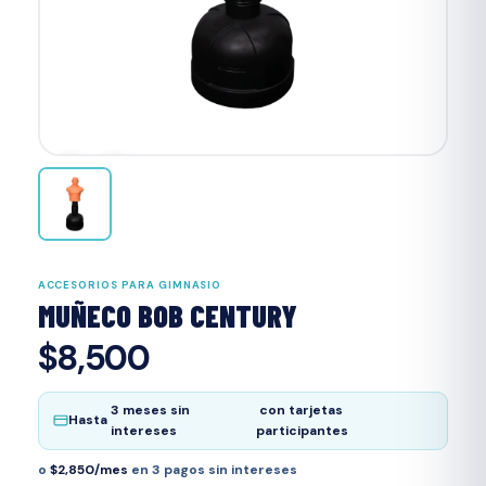
‹
›
ACCESORIOS PARA GIMNASIO
MUÑECO BOB CENTURY
$8,500
3 meses sin
con tarjetas
Hasta
intereses
participantes
o
$2,850/mes
en 3 pagos sin intereses