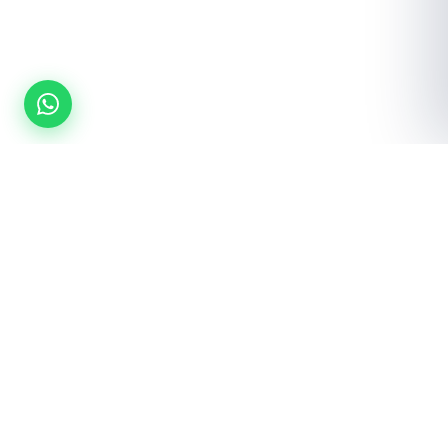
¿Listo para equipar tu gimnasio?
Cotización gratuita · Envío a toda la república · Instalación incluida
Cotizar por WhatsApp
Ver catálogo →