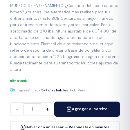
MUÑECO DE ENTRENAMIENTO ¿Cansado del típico saco de
boxeo? ¿buscas una alternativa más realista para tus
entrenamientos? Este BOB Century, es el mejor muñeco
para entrenamiento de boxeo y artes marciales. Peso
aproximado de 270 lbs. Altura ajustable de 60" a 80" de
alto. La base se llena de agua o arena para mejor
funcionamiento. Plastisol de alta resistencia del cuerpo
relleno de espuma de uretano Base de polietileno con
capacidad para hasta 122.5 kilogramo de agua o de arena
Rueda fácilmente para su transporte; Múltiples ajustes de
altura
En stock
Entrega estimada:
5–7 días hábiles
· Todo México
−
+
Agregar al carrito
Hablar con un asesor — Respuesta en minutos