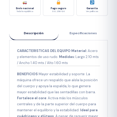
Envío nacional
Pago seguro
Garantía
Toda la república
SSL 256-bit
Ver políticas
Descripción
Especificaciones
CARACTERISTICAS DEL EQUIPO
Material:
Acero
y elementos de uso rudo.
Medidas:
Largo 2.10 mts
/ Ancho 1.40 mts / Alto 1.60 mts
BENEFICIOS
Mayor estabilidad y soporte: La
máquina ofrece un respaldo que aísla la posición
del cuerpo y apoya la espalda, lo que genera
mayor estabilidad que las sentadillas con barra.
Fortalece el core
: Activa más los músculos
centrales y de la parte superior del cuerpo para
mantener el equilibrio y la estabilidad.
Ideal para
cuádriceps y glúteos
: A pesar de requerir mayor