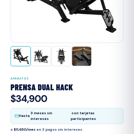
‹
›
APARATOS
PRENSA DUAL HACK
$34,900
3 meses sin
con tarjetas
Hasta
intereses
participantes
o
$11,650/mes
en 3 pagos sin intereses