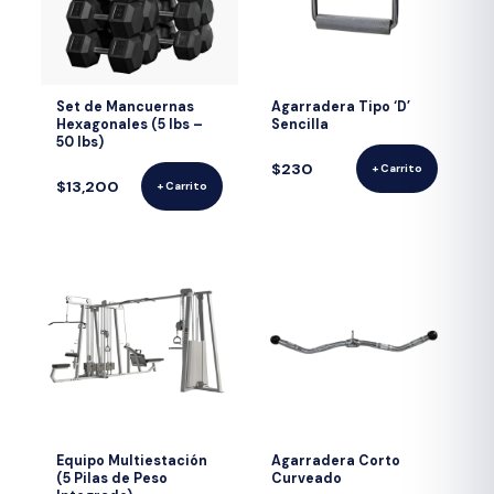
Set de Mancuernas
Agarradera Tipo ‘D’
Hexagonales (5 lbs –
Sencilla
50 lbs)
$230
+ Carrito
$13,200
+ Carrito
Equipo Multiestación
Agarradera Corto
(5 Pilas de Peso
Curveado