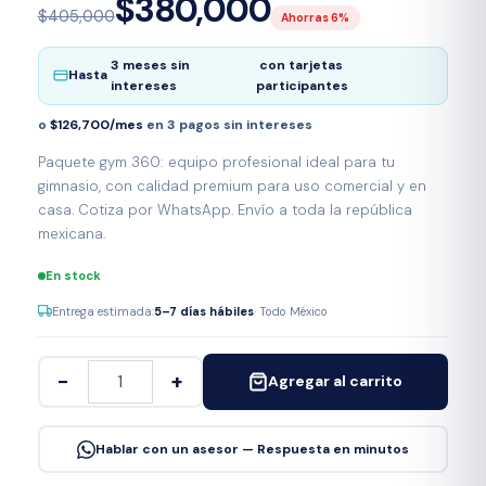
$380,000
$405,000
Ahorras 6%
3 meses sin
con tarjetas
Hasta
intereses
participantes
o
$126,700/mes
en 3 pagos sin intereses
Paquete gym 360: equipo profesional ideal para tu
gimnasio, con calidad premium para uso comercial y en
casa. Cotiza por WhatsApp. Envío a toda la república
mexicana.
En stock
Entrega estimada:
5–7 días hábiles
· Todo México
−
+
Agregar al carrito
Hablar con un asesor — Respuesta en minutos