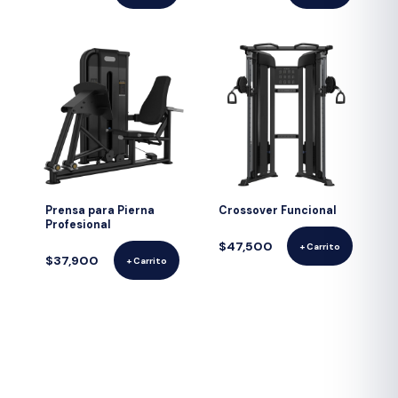
Prensa para Pierna
Crossover Funcional
Profesional
$47,500
+ Carrito
$37,900
+ Carrito