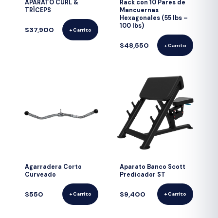
APARATO CURL &
Rack con 10 Pares de
TRÍCEPS
Mancuernas
Hexagonales (55 lbs –
100 lbs)
$37,900
+ Carrito
$48,550
+ Carrito
Agarradera Corto
Aparato Banco Scott
Curveado
Predicador ST
$550
$9,400
+ Carrito
+ Carrito