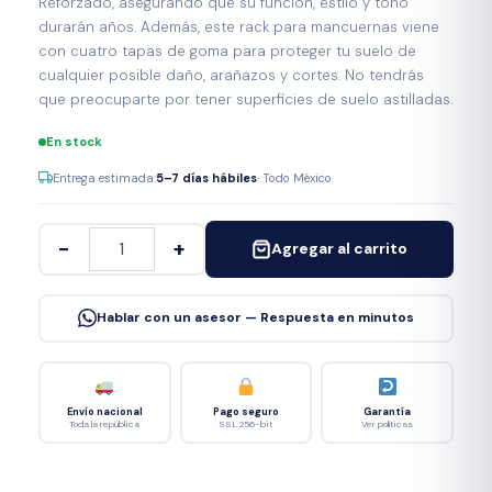
Reforzado, asegurando que su función, estilo y tono
durarán años. Además, este rack para mancuernas viene
con cuatro tapas de goma para proteger tu suelo de
cualquier posible daño, arañazos y cortes. No tendrás
que preocuparte por tener superficies de suelo astilladas.
En stock
Entrega estimada:
5–7 días hábiles
· Todo México
−
+
Agregar al carrito
Hablar con un asesor — Respuesta en minutos
Envío nacional
Pago seguro
Garantía
Toda la república
SSL 256-bit
Ver políticas