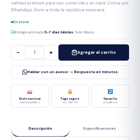
calidad premium para uso comercial y en casa. Cotiza por
WhatsApp. Envío a toda la república mexicana.
En stock
Entrega estimada:
5–7 días hábiles
· Todo México
−
+
Agregar al carrito
Hablar con un asesor — Respuesta en minutos
Envío nacional
Pago seguro
Garantía
Toda la república
SSL 256-bit
Ver políticas
Descripción
Especificaciones