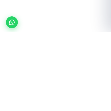
¿Listo para equipar tu gimnasio?
Cotización gratuita · Envío a toda la república · Instalación incluida
Cotizar por WhatsApp
Ver catálogo →