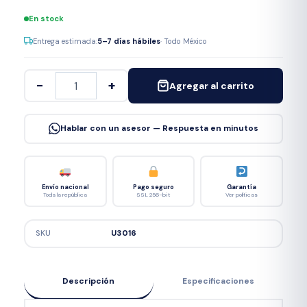
En stock
Entrega estimada:
5–7 días hábiles
· Todo México
−
+
Agregar al carrito
Hablar con un asesor — Respuesta en minutos
Envío nacional
Pago seguro
Garantía
Toda la república
SSL 256-bit
Ver políticas
SKU
U3016
Descripción
Especificaciones