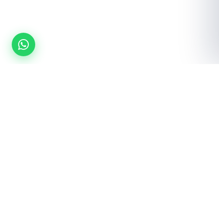
¿Listo para equipar tu gimnasio?
Cotización gratuita · Envío a toda la república · Instalación incluida
Cotizar por WhatsApp
Ver catálogo →