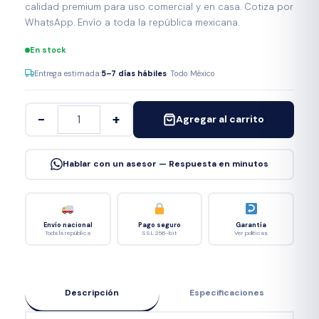
calidad premium para uso comercial y en casa. Cotiza por
WhatsApp. Envío a toda la república mexicana.
En stock
Entrega estimada:
5–7 días hábiles
· Todo México
−
+
Agregar al carrito
Hablar con un asesor — Respuesta en minutos
Envío nacional
Pago seguro
Garantía
Toda la república
SSL 256-bit
Ver políticas
Descripción
Especificaciones