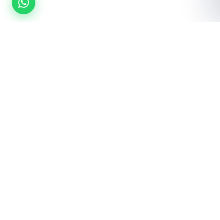
¿Listo para equipar tu gimnasio?
Cotización gratuita · Envío a toda la república · Instalación incluida
Cotizar por WhatsApp
Ver catálogo →