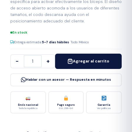
específica para activar efectivamente los bíceps. El diseño
de acceso abierto acomoda a los usuarios de diferentes
tamaños, el codo descansa ayuda con el
posicionamiento adecuado del cliente.
En stock
Entrega estimada:
5–7 días hábiles
· Todo México
−
+
Agregar al carrito
Hablar con un asesor — Respuesta en minutos
Envío nacional
Pago seguro
Garantía
Toda la república
SSL 256-bit
Ver políticas