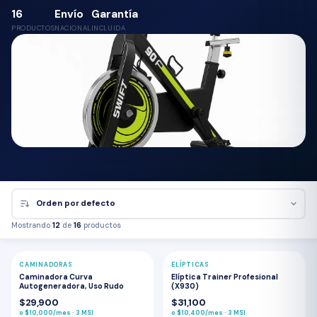
16
Envío
Garantía
PRODUCTOS
NACIONAL
INCLUIDA
Mostrando
12
de
16
productos
CAMINADORAS
ELÍPTICAS
⭐ MÁS VENDIDO
POPULAR
Caminadora Curva
Elíptica Trainer Profesional
Autogeneradora, Uso Rudo
(X930)
$29,900
$31,100
o $10,000/mes · 3 MSI
o $10,400/mes · 3 MSI