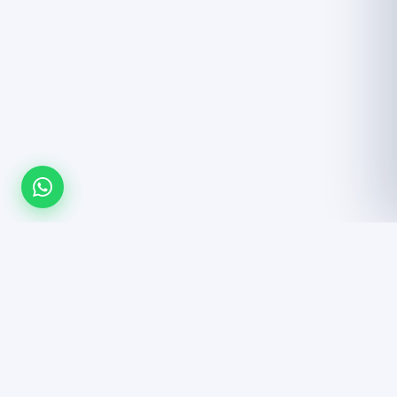
¿Listo para equipar tu gimnasio?
Cotización gratuita · Envío a toda la república · Instalación incluida
Cotizar por WhatsApp
Ver catálogo →