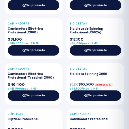
Ver producto
Ver producto
CAMINADORAS
BICICLETAS
POPULAR
Caminadora Eléctrica
Bicicleta de Spinning
Profesional (X860)
Profesional (X962A)
$31,100
$12,100
o $10,400/mes · 3 MSI
o $4,050/mes · 3 MSI
Ver producto
Ver producto
CAMINADORAS
BICICLETAS
-13%
Caminadora Eléctrica
Bicicleta Spinning X959
Profesional (Treadmill X890)
$10,500
$46,400
$12,100
Ahorras 13%
o $15,500/mes · 3 MSI
o $3,500/mes · 3 MSI
Ver producto
Ver producto
ELÍPTICAS
CAMINADORAS
Eliptica Profesional
Caminadora Profesional