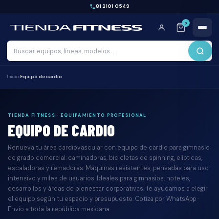
81 2101 0549
0
Inicio
›
Equipo de cardio
TIENDA FITNESS · EQUIPAMIENTO PROFESIONAL
EQUIPO DE CARDIO
Renueva tu área cardiovascular con equipo de cardio para gimnasio
de grado comercial: caminadoras, bicicletas de spinning, elípticas,
escaladoras y remadoras. Máquinas resistentes, pensadas para uso
intensivo y miles de usuarios. Ideales para gimnasios, hoteles,
desarrollos y áreas de bienestar corporativas. Te ayudamos a elegir
el equipo según tu espacio y presupuesto. Cotiza por WhatsApp ·
Envío a toda la república mexicana.