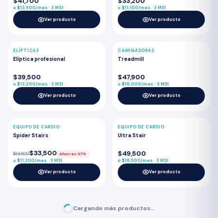
$41,700
$33,200
o $13,900/mes · 3 MSI
o $11,100/mes · 3 MSI
Ver producto
Ver producto
ELÍPTICAS
CAMINADORAS
Elíptica profesional
Treadmill
$39,500
$47,900
o $13,200/mes · 3 MSI
o $16,000/mes · 3 MSI
Ver producto
Ver producto
EQUIPO DE CARDIO
EQUIPO DE CARDIO
-37%
Spider Stairs
Ultra Stair
$33,500
$49,500
$53,500
Ahorras 37%
o $11,200/mes · 3 MSI
o $16,500/mes · 3 MSI
Ver producto
Ver producto
Cargando más productos…