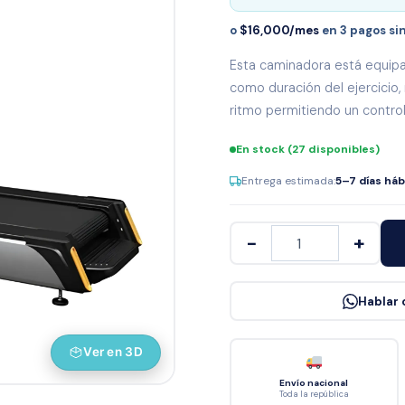
Línea Tek
o
$16,000/mes
en 3 pagos si
Esta caminadora está equip
como duración del ejercicio, 
ritmo permitiendo un control
En stock (27 disponibles)
Entrega estimada:
5–7 días háb
−
+
Hablar 
Ver en 3D
Envío nacional
Toda la república