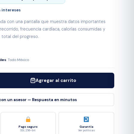
n intereses
ada con una pantalla que muestra datos importantes
recorrido, frecuencia cardíaca, calorías consumidas y
 total del progreso.
iles
· Todo México
Agregar al carrito
con un asesor — Respuesta en minutos
Pago seguro
Garantía
SSL 256-bit
Ver políticas