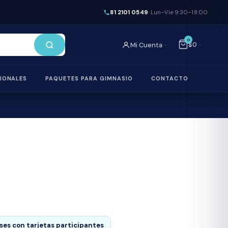
81 2101 0549
· Lun–Vie 9:30–18:00
0
$0
Mi Cuenta
IONALES
PAQUETES PARA GIMNASIO
CONTACTO
Línea Titan
Línea LV
Bancas
eses
con tarjetas participantes