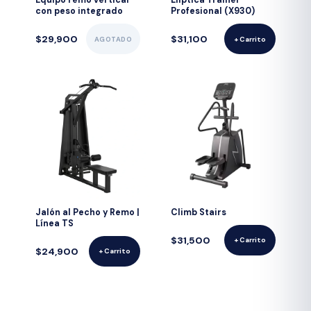
Equipo remo vertical
Elíptica Trainer
con peso integrado
Profesional (X930)
$29,900
$31,100
AGOTADO
+ Carrito
Jalón al Pecho y Remo |
Climb Stairs
Línea TS
$31,500
+ Carrito
$24,900
+ Carrito