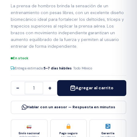
La prensa de hombros brinda la sensación de un
entrenamiento con pesas libres, con un excelente diseño
biomecánico ideal para fortalecer los deltoides, tríceps y
trapecios superiores al replicar la prensa aérea. Los
brazos con movimiento independiente garantizan un
aumento equilibrado de la fuerza y ​​permiten al usuario
entrenar de forma independiente.
En stock
Entrega estimada:
5–7 días hábiles
· Todo México
−
+
Agregar al carrito
Hablar con un asesor — Respuesta en minutos
Envío nacional
Pago seguro
Garantía
Toda la república
SSL 256-bit
Ver políticas