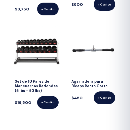
$500
+ Carrito
$8,750
+ Carrito
Set de 10 Pares de
Agarradera para
Mancuernas Redondas
Bíceps Recto Corto
(5 lbs – 50 lbs)
$450
+ Carrito
$19,500
+ Carrito