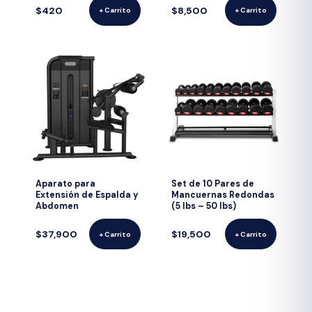
$420
$8,500
+ Carrito
+ Carrito
Aparato para
Set de 10 Pares de
Extensión de Espalda y
Mancuernas Redondas
Abdomen
(5 lbs – 50 lbs)
$37,900
$19,500
+ Carrito
+ Carrito