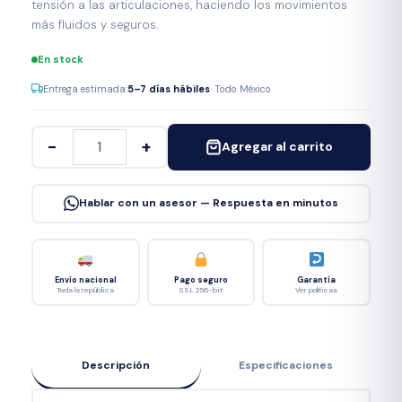
tensión a las articulaciones, haciendo los movimientos
más fluidos y seguros.
En stock
Entrega estimada:
5–7 días hábiles
· Todo México
−
+
Agregar al carrito
Hablar con un asesor — Respuesta en minutos
Envío nacional
Pago seguro
Garantía
Toda la república
SSL 256-bit
Ver políticas
Descripción
Especificaciones